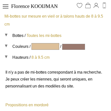
Florence KOOIJMAN
Mi-bottes sur mesure en vieil or à talons hauts de 8 à 9.5
Je me connecte
Lookbook
cm
Mes favoris
Escarpins et chaussures à brides
Mon panier
Baskets, ballerines, lacets et mocassins
Bottes
/
Toutes les mi-bottes
Mes achats
Bottines
Couleurs
Tous les modèles
/
/
Mes messages
Bottes et cuissardes
Mi-bottes
Hauteurs
/
8 à 9.5 cm
Toutes les
Mes coordonnées
Sacs et pochettes
Bottes
couleurs
Toutes les hauteurs
Ma pointure
Ensembles coordonnés
Il n'y a pas de mi-bottes correspondant à ma recherche.
Cuissardes
0 à 1.5 cm
Je peux créer les miennes, qui seront uniques, en
Cuirs et tissus
Bracelets
personnalisant un des modèles du site.
2 à 3.5 cm
Talons et semelles
4 à 5.5 cm
6 à 7.5 cm
Propositions en mordoré