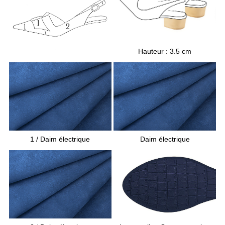
- Forme effilée et longue
Les talons :
-
Talons bottiers de 3.5 centimètres de hauteur
Hauteur : 3.5 cm
Les semelles sont en gomme
La doublure et les semelles de propreté sont
en cuir
1
/ Daim électrique
Daim électrique