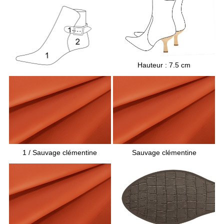
La forme :
- Forme pointue et longue
Les talons :
-
Talons bobines de 7.5 centimètres de hauteur
Hauteur : 7.5 cm
Les semelles sont en gomme
La doublure et les semelles de propreté sont
en cuir
Sauvage clémentine
1
/ Sauvage clémentine