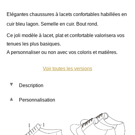
Elégantes chaussures à lacets confortables habillées en
cuir bleu lagon. Semelle en cuir. Bout rond.
Ce joli modèle à lacet, plat et confortable valorisera vos
tenues les plus basiques.
A personnaliser ou non avec vos coloris et matières.
Voir toutes les versions
Description
Personnalisation
Les cuirs et tissus :
-
Vernis lagon
-
Daim celadon
La forme :