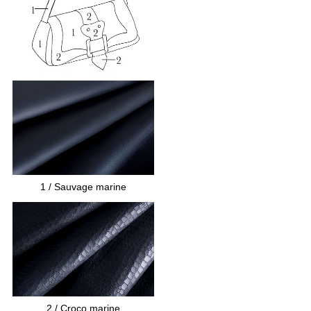
La doublure est en tissu
Dimensions du sac :
- Le fond au plus large : 28 x 8 centimètres
- La hauteur sans les poignées : 12 centimètres
- La hauteur avec la bandoulière : 32
centimètres
1
/ Sauvage marine
2
/ Croco marine