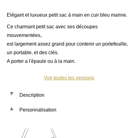
Elégant et luxueux petit sac à main en cuir bleu marine.
Ce charmant petit sac avec ses découpes
mouvementées,
est largement assez grand pour contenir un portefeuille,
un portable, et des clés.
A porter a l'épaule ou à la main.
Voir toutes les versions
Description
Personnalisation
Les cuirs et tissus :
-
Sauvage marine
-
Croco marine