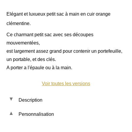
Elégant et luxueux petit sac à main en cuir orange
clémentine.
Ce charmant petit sac avec ses découpes
mouvementées,
est largement assez grand pour contenir un portefeuille,
un portable, et des clés.
A porter a l'épaule ou à la main.
Voir toutes les versions
Description
Personnalisation
Les cuirs et tissus :
-
Daim clémentine