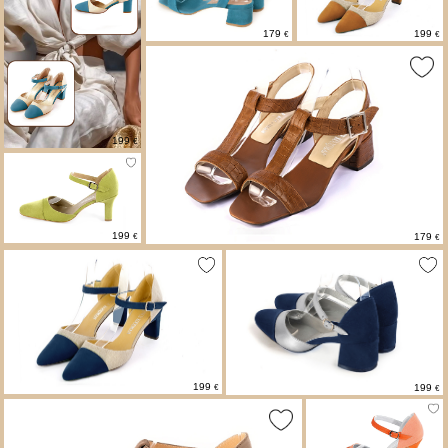
Escarpins
10 cm et plus
179
199
€
€
Arrières ouverts
Côtés ouverts
Sandales
199
€
199
179
€
€
199
199
€
€