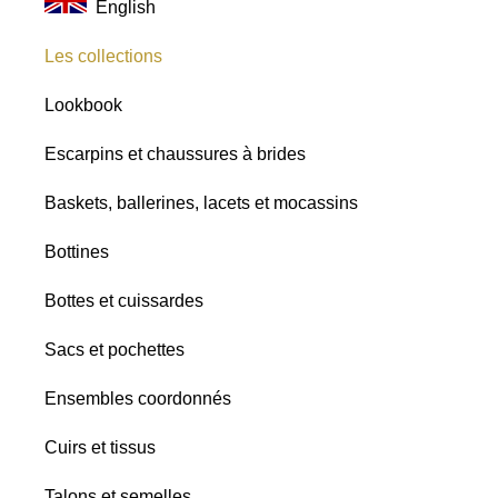
English
nuances
Satins
Les collections
Paillettes
Lookbook
Escarpins et chaussures à brides
Baskets, ballerines, lacets et mocassins
Bottines
Bottes et cuissardes
Sacs et pochettes
Ensembles coordonnés
Cuirs et tissus
Talons et semelles