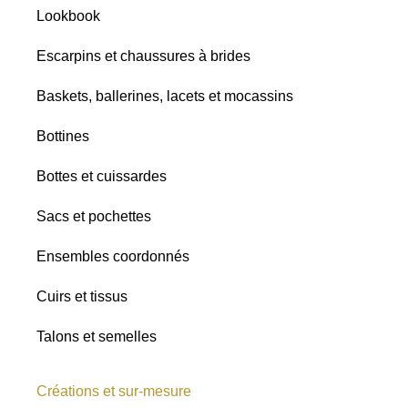
Lookbook
Satins
Paillettes
Escarpins et chaussures à brides
Baskets, ballerines, lacets et mocassins
Bottines
Toutes les
nuances
Bottes et cuissardes
Mat
Sacs et pochettes
Satiné
Ensembles coordonnés
Brillant
Safari
Cuirs et tissus
Talons et semelles
Créations et sur-mesure