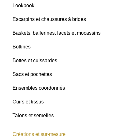
Lookbook
Satins
Paillettes
Escarpins et chaussures à brides
Tous
Baskets, ballerines, lacets et mocassins
Rio
Brazil
Bottines
Toutes les
nuances
Bottes et cuissardes
Mat
Sacs et pochettes
Satiné
Ensembles coordonnés
Brillant
Safari
Cuirs et tissus
Talons et semelles
Créations et sur-mesure