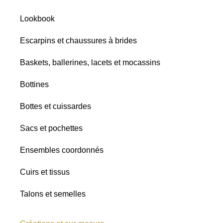
Satins
Lookbook
Paillettes
Toutes les
Escarpins et chaussures à brides
nuances
Baskets, ballerines, lacets et mocassins
Bottines
Bottes et cuissardes
Sacs et pochettes
Ensembles coordonnés
Cuirs et tissus
Talons et semelles