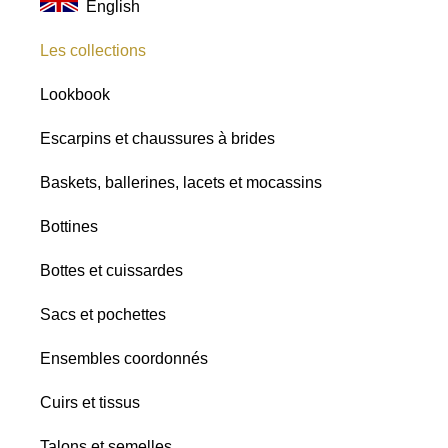
English
Tous
Lin
Les collections
Toutes les
Raphia
nuances
Lookbook
Chiné
Escarpins et chaussures à brides
Satins
Paillettes
Baskets, ballerines, lacets et mocassins
Bottines
Bottes et cuissardes
Sacs et pochettes
Ensembles coordonnés
Cuirs et tissus
Talons et semelles