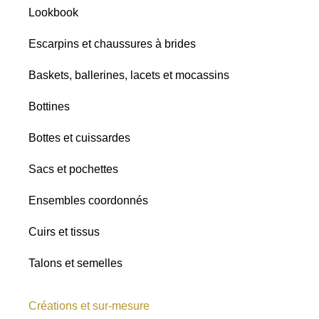
Lookbook
Tous
Lin
Escarpins et chaussures à brides
Raphia
Chiné
Baskets, ballerines, lacets et mocassins
Satins
Bottines
Paillettes
Bottes et cuissardes
Toutes les
Sacs et pochettes
nuances
Ensembles coordonnés
Cuirs et tissus
Talons et semelles
Créations et sur-mesure