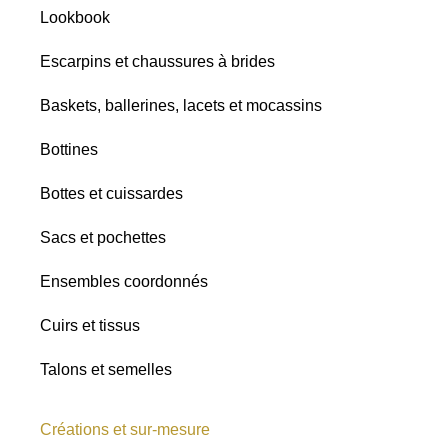
Lookbook
Tous
Lin
Escarpins et chaussures à brides
Raphia
Chiné
Baskets, ballerines, lacets et mocassins
Toutes les
Satins
Bottines
nuances
Paillettes
Bottes et cuissardes
Sacs et pochettes
Ensembles coordonnés
Cuirs et tissus
Talons et semelles
Créations et sur-mesure