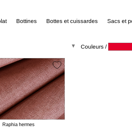
lat
Bottines
Bottes et cuissardes
Sacs et p
Couleurs
/
Toutes les
couleurs
Raphia hermes