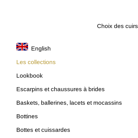
Stretchs
Fourrures
Tissus unis
Choix des cuirs
Tous
Lin
English
Raphia
Chiné
Les collections
Satins
Lookbook
Paillettes
Escarpins et chaussures à brides
Baskets, ballerines, lacets et mocassins
Bottines
Bottes et cuissardes