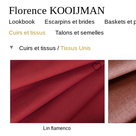
Florence KOOIJMAN
Lookbook
Escarpins et brides
Baskets et p
Cuirs et tissus
Talons et semelles
Cuirs et tissus
/
Tissus Unis
Toutes les matières
Daims
Cuirs lisses
Crocos
Métallisés
Vernis
Pythons
Lin flamenco